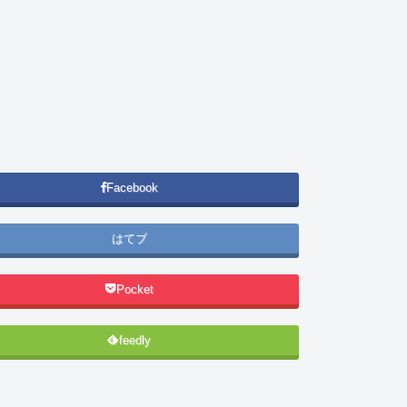
Facebook
はてブ
Pocket
feedly