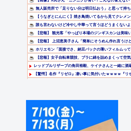
【画像】X民さん「ニンニクが青い！こんなの食えない
無人販売所で「足りない分は明日払おう」と思って持ち帰
【うなぎとにんにく】焼き鳥焼いてるから見てクレメン
誰も言わないけど冷やし中華って言うほどうまくないよ
【悲報】 観光客「やっぱり本場のジンギスカンは美味い
【悲報】 上沼恵美子さん「簡単にそうめん作れ言うけど
ホリエモン「面接でさ、納豆パックの薄いフィルムって何
【悲報】女子自転車競技、ブラに綿を詰めまくって空気抵
レッドブルリザーブの角田裕毅、ケイナさんと一緒に酒
【驚愕】名作『リゼロ』凄い事に気付いたｗｗｗｗ『リゼロ
【悲報】ベンチプレス100キロ1回と懸垂10回ってどっ
お盆で一気見すべきアニメ教えてや
【画像】最新のライザ、まだイケるｗｗｗｗｗ
Powered by livedoor 相互RSS