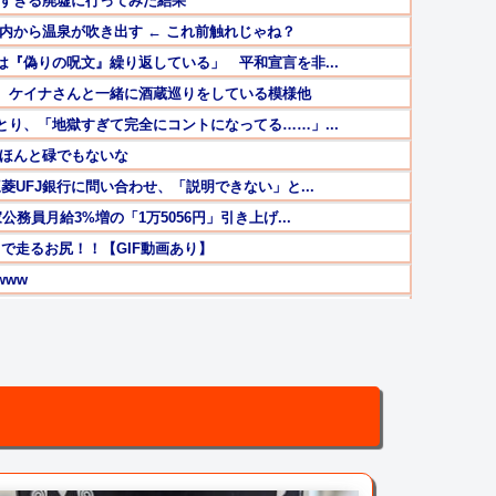
味すぎる廃墟に行ってみた結果
内から温泉が吹き出す ← これ前触れじゃね？
『偽りの呪文』繰り返している」 平和宣言を非...
、ケイナさんと一緒に酒蔵巡りをしている模様他
り、「地獄すぎて完全にコントになってる……」...
、ほんと碌でもないな
UFJ銀行に問い合わせ、「説明できない」と...
務員月給3%増の「1万5056円」引き上げ...
で走るお尻！！【GIF動画あり】
www
い！こんなの食えない！」
ーメン欲」の原因は？ 脳の錯覚と真実
省が防衛白書に反発…日本の新型軍国主義と批判！