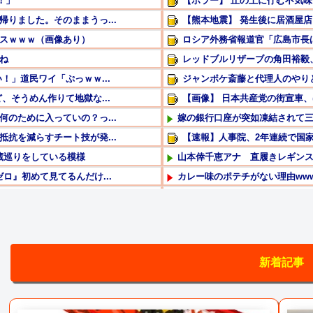
！」
【ホラー】 丘の上に佇む不気
りました。そのままうっ...
【熊本地震】 発生後に居酒屋店
スｗｗｗ（画像あり）
ロシア外務省報道官「広島市長は
ね
レッドブルリザーブの角田裕毅
！」道民ワイ「ぷっｗｗ...
ジャンポケ斎藤と代理人のやりと
、そうめん作りて地獄な...
【画像】 日本共産党の街宣車
のために入っていの？っ...
嫁の銀行口座が突如凍結されて三菱
抗を減らすチート技が発...
【速報】人事院、2年連続で国家公
蔵巡りをしている模様
山本倖千恵アナ 直履きレギンス
』初めて見てるんだけ...
カレー味のポテチがない理由ww
ちがすごいんや？
【画像】X民さん「ニンニクが青
【医師解説】飲酒後の「締めのラ
「盗人たけだけしい」中国国防
新着記事
Powered by livedoor 相互RSS