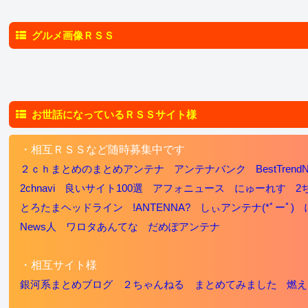
グルメ画像ＲＳＳ
お世話になっているＲＳＳサイト様
・相互ＲＳＳなど随時募集中です
２ｃｈまとめのまとめアンテナ
アンテナバンク
BestTrend
2chnavi
良いサイト100選
アフォニュース
にゅーれす
2
とろたまヘッドライン
!ANTENNA?
しぃアンテナ(*ﾟーﾟ)
News人
ワロタあんてな
だめぽアンテナ
・相互サイト様
銀河系まとめブログ
２ちゃんねる まとめてみました
燃え